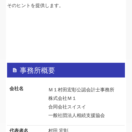
インボイス制度
そのヒントを提供します。
マイナンバー
システム
らくらく
TKC
TKC FAQ
事務所概要
MoneyForward
会社名
Ｍ１村田宏彰公認会計士事務所
納期特例2026上期
株式会社Ｍ１
お問合せ
合同会社スイスイ
一般社団法人相続支援協会
代表者名
村田 宏彰