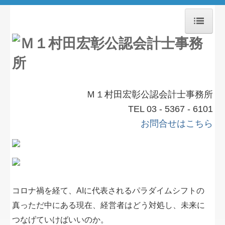
ホーム
業績を伸ばすには
業務案内
Ｍ１村田宏彰公認会計士事務所
TEL 03 - 5367 - 6101
事務所紹介
お問合せはこちら
アクセス
月次顧問先専用
法人決算
コロナ禍を経て、AIに代表されるパラダイムシフトの
M One News
真っただ中にある現在、経営者はどう対処し、未来に
つなげていけばいいのか。